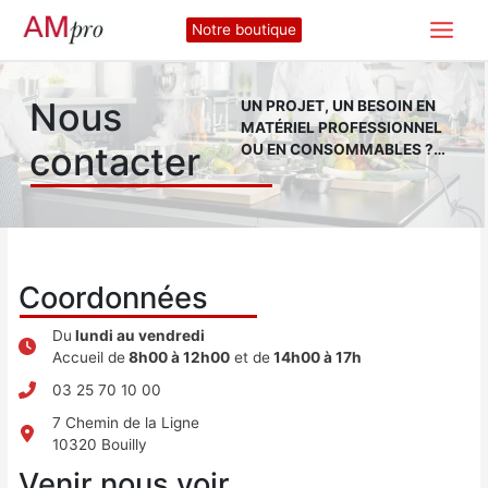
Aller
Notre boutique
au
contenu
Nous
UN PROJET, UN BESOIN EN
MATÉRIEL PROFESSIONNEL
contacter
OU EN CONSOMMABLES ?…
Coordonnées
Du
lundi au vendredi
Accueil de
8h00 à 12h00
et de
14h00 à 17h
03 25 70 10 00
7 Chemin de la Ligne
10320 Bouilly
Venir nous voir