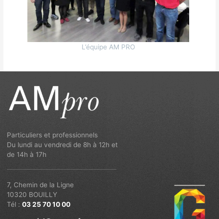
L’équipe AM PRO
Particuliers et professionnels
Du lundi au vendredi de 8h à 12h et
de 14h à 17h
7, Chemin de la Ligne
10320 BOUILLY
Tél :
03 25 70 10 00