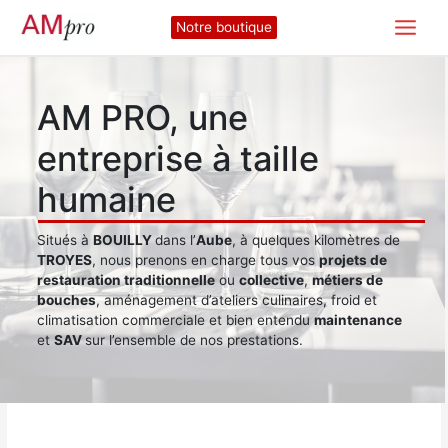
Aller
Notre boutique
au
contenu
AM PRO, une
entreprise à taille
humaine
Situés à
BOUILLY
dans l’
Aube
, à quelques kilomètres de
TROYES
, nous prenons en charge tous vos
projets de
restauration traditionnelle
ou
collective
,
métiers de
bouches
, aménagement d’ateliers culinaires, froid et
climatisation commerciale et bien entendu
maintenance
et
SAV
sur l’ensemble de nos prestations.