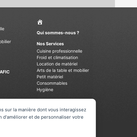
lle
Qui sommes-nous ?
bilier
Nos Services
Cuisine professionnelle
Froid et climatisation
Location de matériel
Arts de la table et mobilier
GAFIC
Petit matériel
Consommables
Hygiène
Références
ons sur la manière dont vous interagissez
Actualités
n d'améliorer et de personnaliser votre
Catalogue
Contact