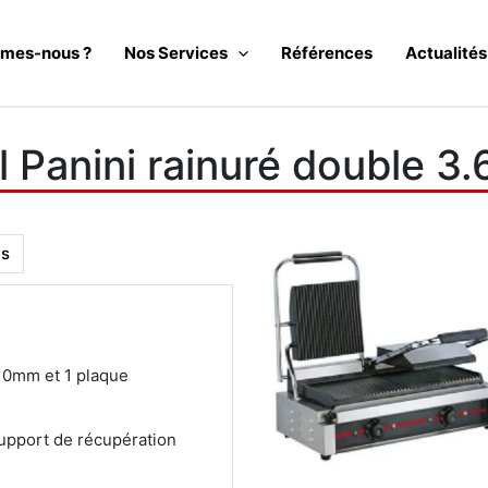
mes-nous ?
Nos Services
Références
Actualités
ll Panini rainuré double 
es
10mm et 1 plaque
support de récupération