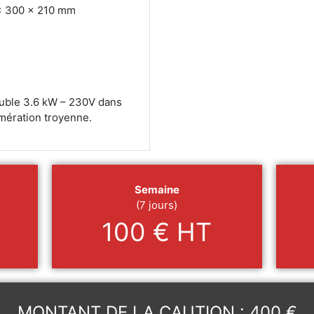
 x 300 x 210 mm
double 3.6 kW – 230V dans
omération troyenne.
Semaine
(7 jours)
100 € HT
MONTANT DE LA CAUTION : 400 €