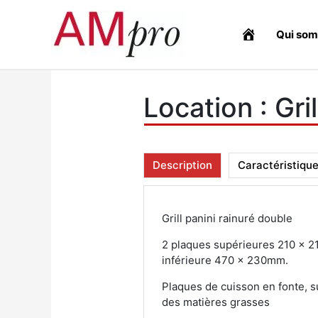
Aller
au
Qui som
contenu
Location : Gri
Description
Caractéristiqu
Grill panini rainuré double
2 plaques supérieures 210 x 2
inférieure 470 x 230mm.
Plaques de cuisson en fonte, 
des matières grasses