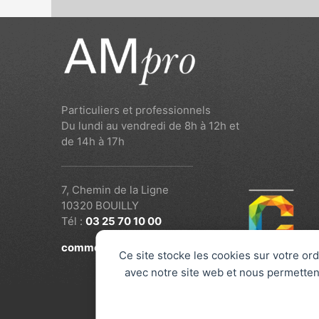
Particuliers et professionnels
Du lundi au vendredi de 8h à 12h et
de 14h à 17h
7, Chemin de la Ligne
10320 BOUILLY
Tél :
03 25 70 10 00
commercial@am-pro.fr
Ce site stocke les cookies sur votre ord
avec notre site web et nous permettent