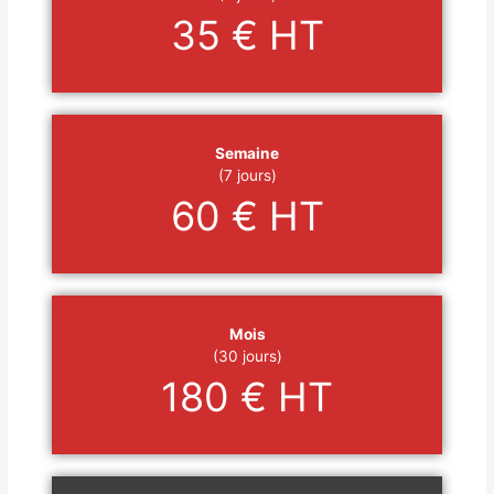
35 € HT
Semaine
(7 jours)
60 € HT
Mois
(30 jours)
180 € HT