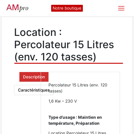
Aller
Notre boutique
au
contenu
Location :
Percolateur 15 Litres
(env. 120 tasses)
Description
Percolateur 15 Litres (env. 120
Caractéristiques
tasses)
1,6 Kw – 230 V
Type d’usage : Maintien en
température, Préparation
Location Percolateur 15 Litres