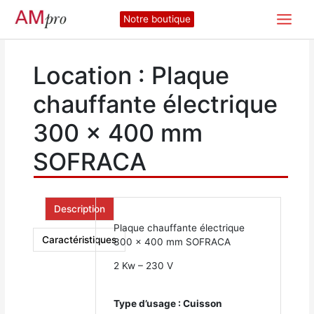
Aller
Notre boutique
au
contenu
Location : Plaque
chauffante électrique
300 x 400 mm
SOFRACA
Description
Plaque chauffante électrique
Caractéristiques
300 x 400 mm SOFRACA
2 Kw – 230 V
Type d’usage : Cuisson