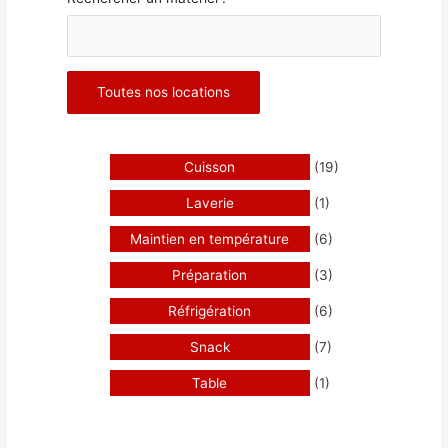
Toutes nos locations
Cuisson
(19)
Laverie
(1)
Maintien en température
(6)
Préparation
(3)
Réfrigération
(6)
Snack
(7)
Table
(1)