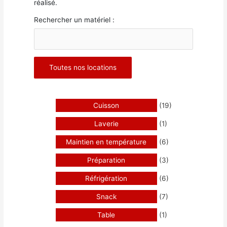
réalisé.
Rechercher un matériel :
Toutes nos locations
Cuisson
(19)
Laverie
(1)
Maintien en température
(6)
Préparation
(3)
Réfrigération
(6)
Snack
(7)
Table
(1)