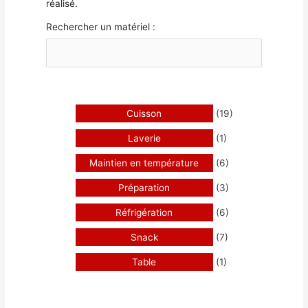
réalisé.
Rechercher un matériel :
Cuisson
(19)
Laverie
(1)
Maintien en température
(6)
Préparation
(3)
Réfrigération
(6)
Snack
(7)
Table
(1)